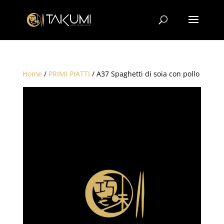
Home
/
PRIMI PIATTI
/ A37 Spaghetti di soia con pollo