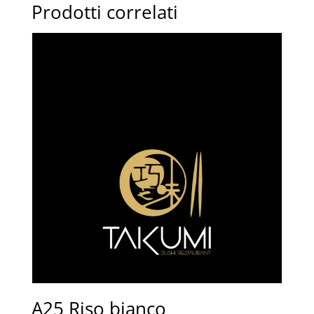
quantità
Prodotti correlati
A25 Riso bianco