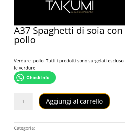
A37 Spaghetti di soia con
pollo
4,50
€
Verdure, pollo. Tutti i prodotti sono surgelati escluso
le verdure.
Chiedi Info
A37
Aggiungi al carrello
Spaghetti
di
soia
con
Categoria:
PRIMI PIATTI
pollo