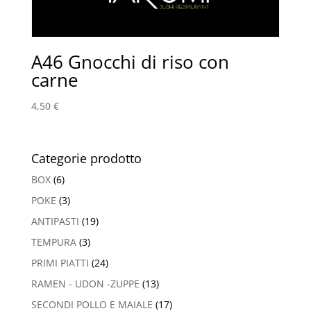
A46 Gnocchi di riso con
carne
4,50
€
Categorie prodotto
BOX
(6)
POKE
(3)
ANTIPASTI
(19)
TEMPURA
(3)
PRIMI PIATTI
(24)
RAMEN - UDON -ZUPPE
(13)
SECONDI POLLO E MAIALE
(17)