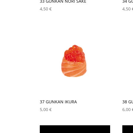
33 GUNKAN NORI SAKE
34 G
4,50
€
4,50
37 GUNKAN IKURA
38 G
5,00
€
6,00