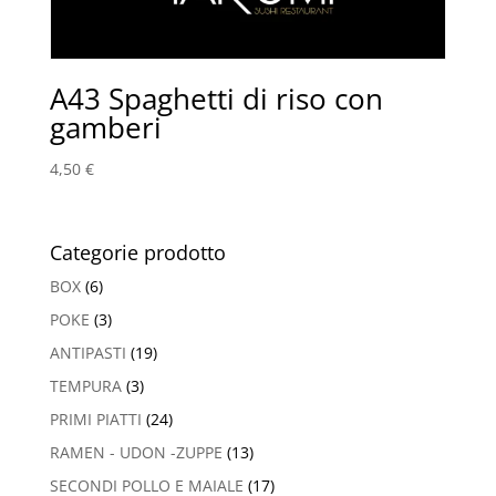
A43 Spaghetti di riso con
gamberi
4,50
€
Categorie prodotto
BOX
(6)
POKE
(3)
ANTIPASTI
(19)
TEMPURA
(3)
PRIMI PIATTI
(24)
RAMEN - UDON -ZUPPE
(13)
SECONDI POLLO E MAIALE
(17)