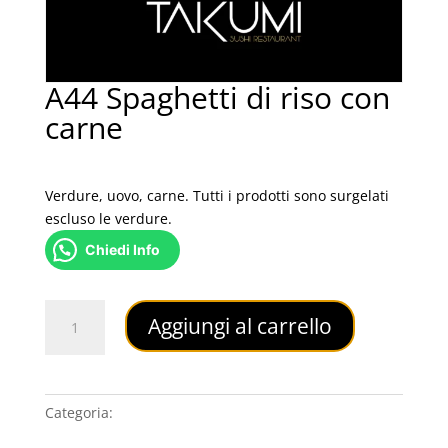
A44 Spaghetti di riso con
carne
4,50
€
Verdure, uovo, carne. Tutti i prodotti sono surgelati
escluso le verdure.
Chiedi Info
A44
Aggiungi al carrello
Spaghetti
di
riso
con
Categoria:
PRIMI PIATTI
carne