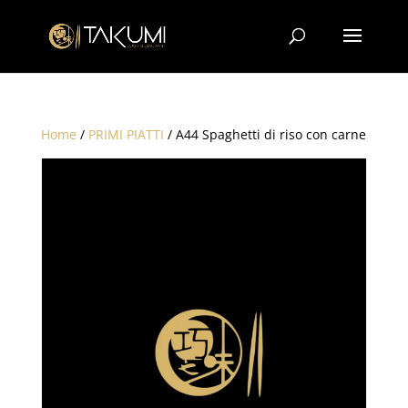
Home
/
PRIMI PIATTI
/ A44 Spaghetti di riso con carne