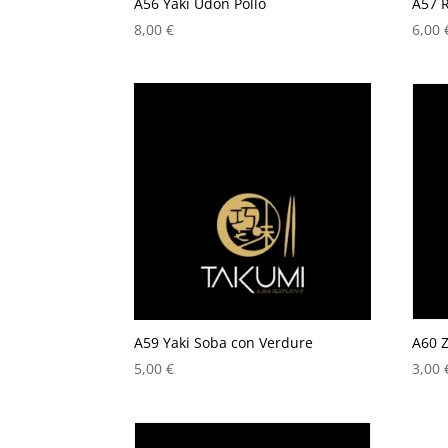
A56 Yaki Udon Pollo
A57 
8,00
€
6,00
A59 Yaki Soba con Verdure
A60 
5,00
€
3,00