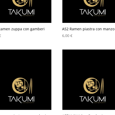
Ramen zuppa con gamberi
A52 Ramen piastra con manzo
€
6,00
€