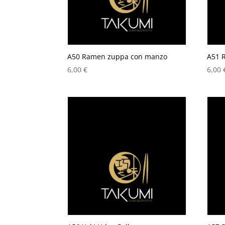
A50 Ramen zuppa con manzo
A51 
6,00
€
6,00