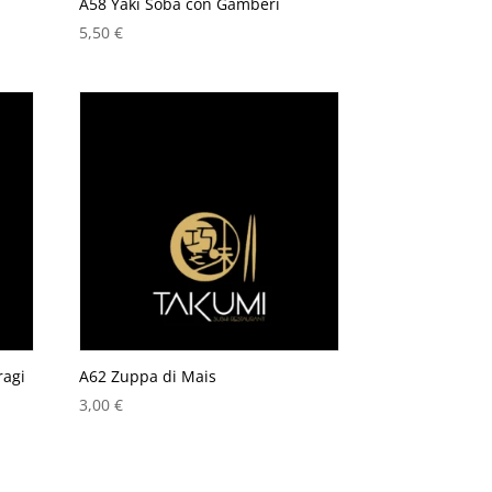
A58 Yaki Soba con Gamberi
5,50
€
ragi
A62 Zuppa di Mais
3,00
€