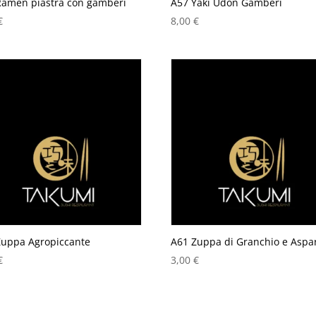
Ramen piastra con gamberi
A57 Yaki Udon Gamberi
€
8,00
€
Zuppa Agropiccante
A61 Zuppa di Granchio e Aspa
€
3,00
€