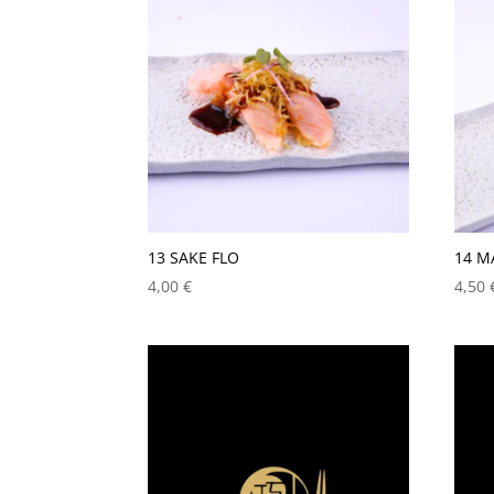
13 SAKE FLO
14 M
4,00
€
4,50