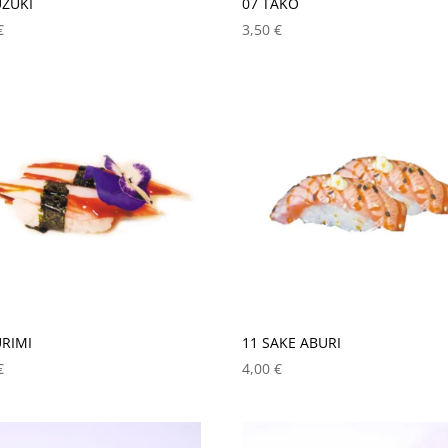
UZUKI
07 TAKO
€
3,50
€
URIMI
11 SAKE ABURI
€
4,00
€