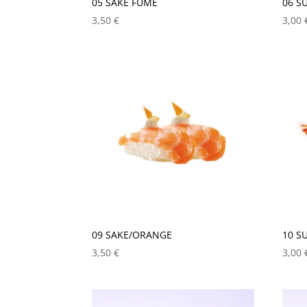
05 SAKE FUMÈ
06 S
3,50
€
3,00
09 SAKE/ORANGE
10 S
3,50
€
3,00