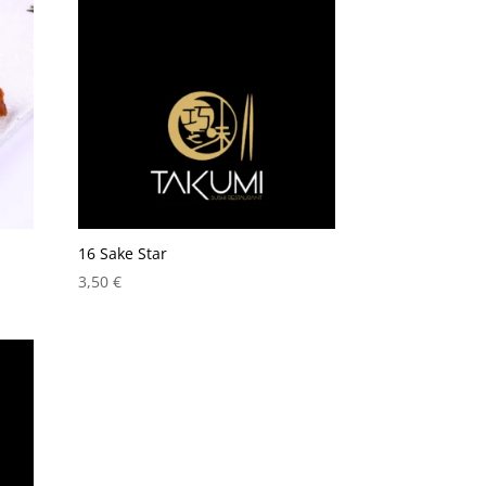
16 Sake Star
3,50
€