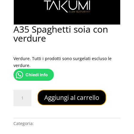
A35 Spaghetti soia con
verdure
4,00
€
Verdure. Tutti i prodotti sono surgelati escluso le
verdure.
Chiedi Info
A35
Aggiungi al carrello
Spaghetti
soia
con
verdure
Categoria:
PRIMI PIATTI
quantità