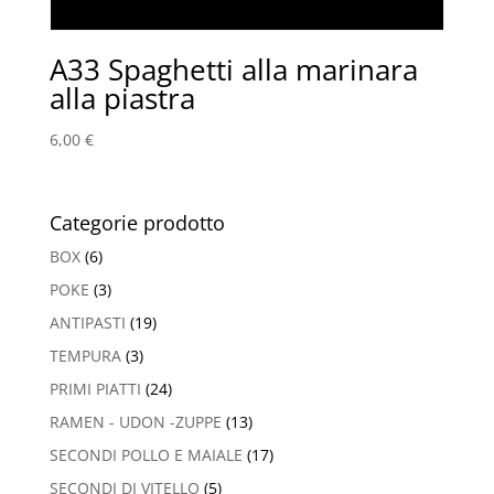
A33 Spaghetti alla marinara
alla piastra
6,00
€
Categorie prodotto
BOX
(6)
POKE
(3)
ANTIPASTI
(19)
TEMPURA
(3)
PRIMI PIATTI
(24)
RAMEN - UDON -ZUPPE
(13)
SECONDI POLLO E MAIALE
(17)
SECONDI DI VITELLO
(5)