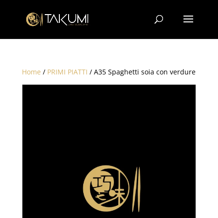
Home
/
PRIMI PIATTI
/ A35 Spaghetti soia con verdure