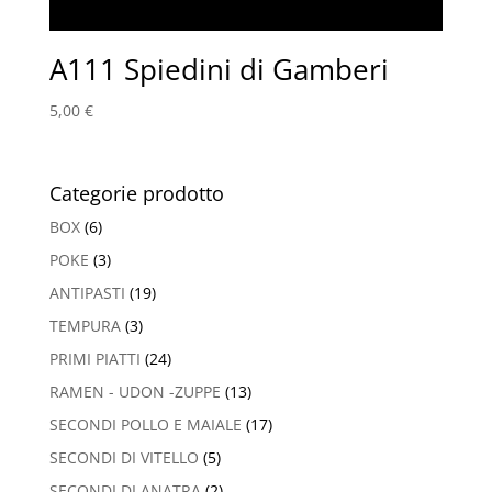
A111 Spiedini di Gamberi
5,00
€
Categorie prodotto
BOX
(6)
POKE
(3)
ANTIPASTI
(19)
TEMPURA
(3)
PRIMI PIATTI
(24)
RAMEN - UDON -ZUPPE
(13)
SECONDI POLLO E MAIALE
(17)
SECONDI DI VITELLO
(5)
SECONDI DI ANATRA
(2)