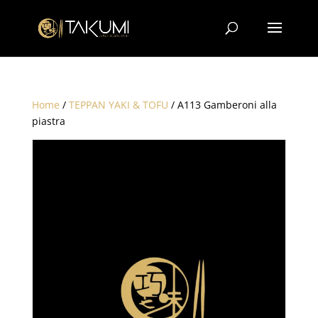
Home
/
TEPPAN YAKI & TOFU
/ A113 Gamberoni alla
piastra