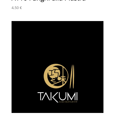
4,50
€