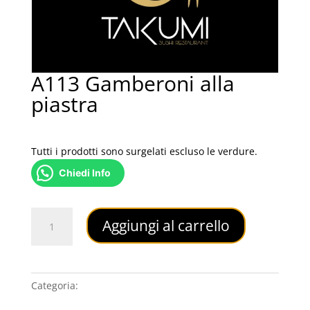
A113 Gamberoni alla
piastra
6,00
€
Tutti i prodotti sono surgelati escluso le verdure.
Chiedi Info
A113
Aggiungi al carrello
Gamberoni
alla
piastra
quantità
Categoria:
TEPPAN YAKI & TOFU