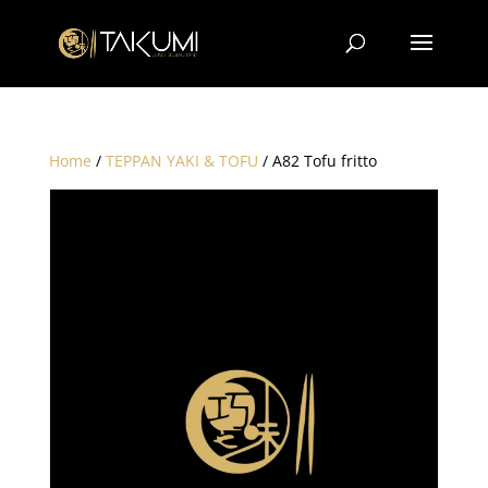
Home
/
TEPPAN YAKI & TOFU
/ A82 Tofu fritto