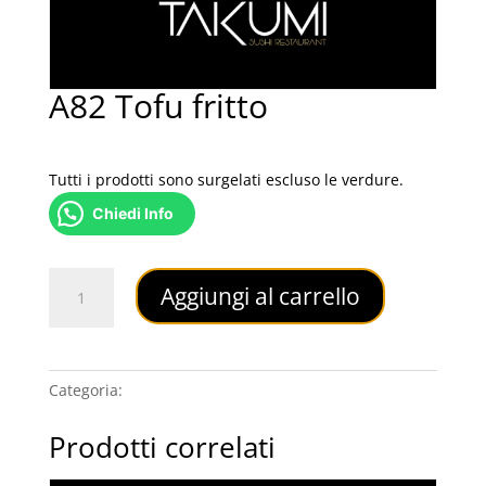
A82 Tofu fritto
3,00
€
Tutti i prodotti sono surgelati escluso le verdure.
Chiedi Info
A82
Aggiungi al carrello
Tofu
fritto
quantità
Categoria:
TEPPAN YAKI & TOFU
Prodotti correlati