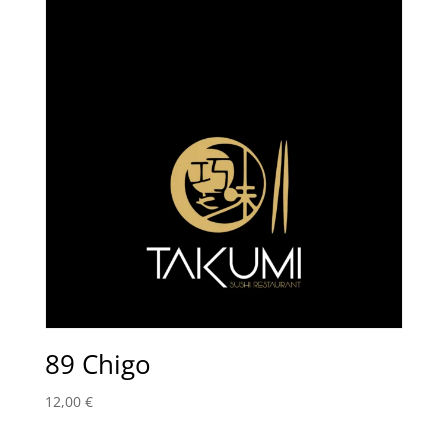
89 Chigo
12,00
€