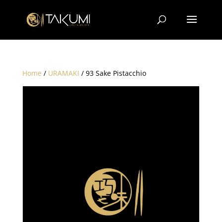
Home
/
URAMAKI
/ 93 Sake Pistacchio