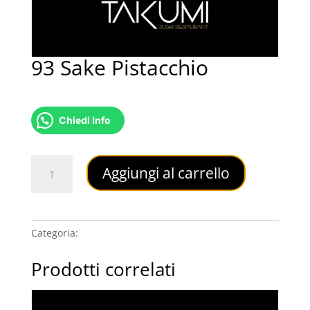
93 Sake Pistacchio
12,00
€
Chiedi Info
93
Aggiungi al carrello
Sake
Pistacchio
quantità
Categoria:
URAMAKI
Prodotti correlati