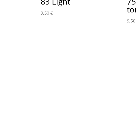
83 Light
75
to
9,50
€
9,5