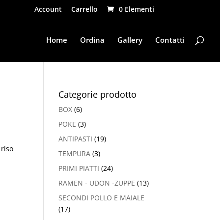
Account
Carrello
0 Elementi
Home
Ordina
Gallery
Contatti
Categorie prodotto
BOX
(6)
POKE
(3)
ANTIPASTI
(19)
 riso
TEMPURA
(3)
PRIMI PIATTI
(24)
RAMEN - UDON -ZUPPE
(13)
SECONDI POLLO E MAIALE
(17)