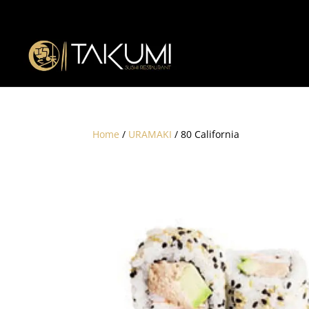
Home
/
URAMAKI
/ 80 California