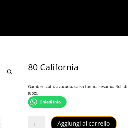
80 California
9,00
€
Gamberi cotti, avocado, salsa tonno, sesamo. Roll di
(8pz).
Chiedi Info
80
Aggiungi al carrello
California