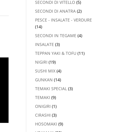
SECONDI DI VITELLO
(5)
SECONDI DI ANATRA
(2)
PESCE - INSALATE - VERDURE
(14)
SECONDI IN TEGAME
(4)
INSALATE
(3)
TEPPAN YAKI & TOFU
(11)
NIGIRI
(19)
SUSHI MIX
(4)
GUNKAN
(14)
TEMAKI SPECIAL
(3)
TEMAKI
(9)
ONIGIRI
(1)
CIRASHI
(3)
HOSOMAKI
(9)