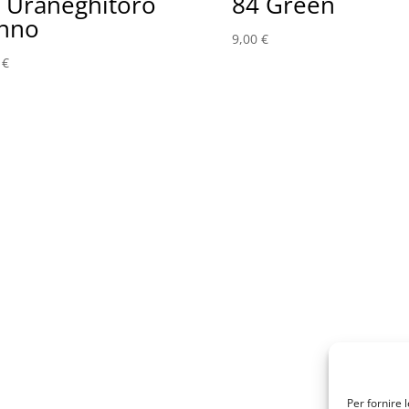
 Uraneghitoro
84 Green
nno
9,00
€
0
€
Per fornire 