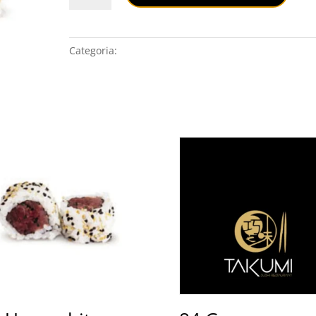
quantità
Categoria:
URAMAKI