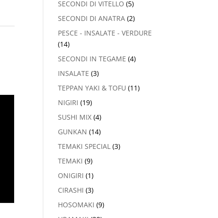
SECONDI DI VITELLO
(5)
SECONDI DI ANATRA
(2)
PESCE - INSALATE - VERDURE
(14)
SECONDI IN TEGAME
(4)
INSALATE
(3)
TEPPAN YAKI & TOFU
(11)
NIGIRI
(19)
SUSHI MIX
(4)
GUNKAN
(14)
TEMAKI SPECIAL
(3)
TEMAKI
(9)
ONIGIRI
(1)
CIRASHI
(3)
HOSOMAKI
(9)