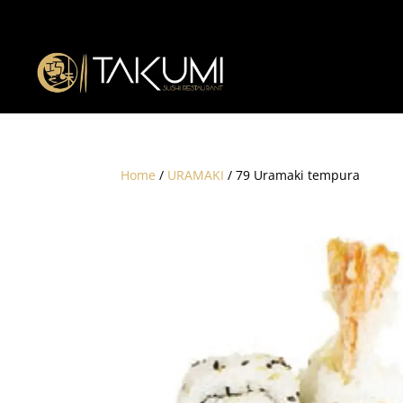
Home
/
URAMAKI
/ 79 Uramaki tempura