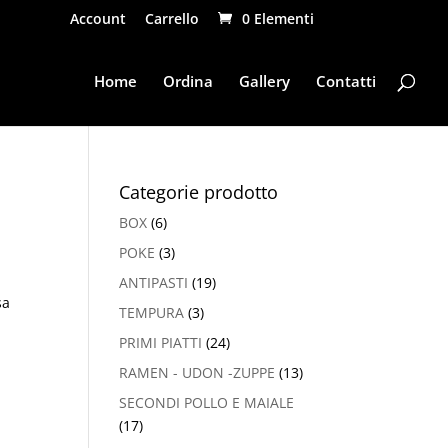
Account
Carrello
0 Elementi
Home
Ordina
Gallery
Contatti
Categorie prodotto
BOX
(6)
POKE
(3)
ANTIPASTI
(19)
sa
TEMPURA
(3)
PRIMI PIATTI
(24)
RAMEN - UDON -ZUPPE
(13)
SECONDI POLLO E MAIALE
(17)