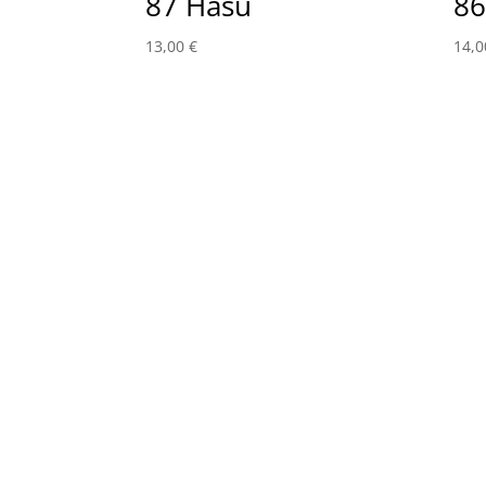
87 Hasu
86
13,00
€
14,