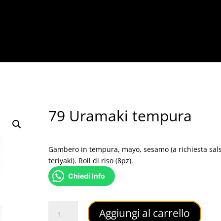
79 Uramaki tempura
9,50
€
Gambero in tempura, mayo, sesamo (a richiesta sal
teriyaki). Roll di riso (8pz).
Chiedi Info
79
Aggiungi al carrello
Uramaki