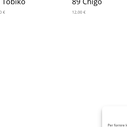
 Tobiko
89 Chigo
00
€
12,00
€
Per fornire 