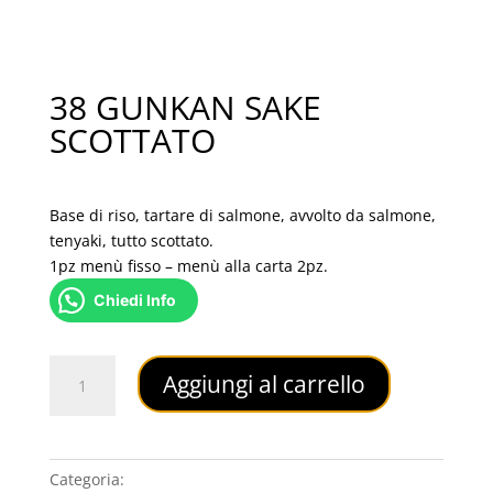
38 GUNKAN SAKE
SCOTTATO
6,00
€
Base di riso, tartare di salmone, avvolto da salmone,
tenyaki, tutto scottato.
1pz menù fisso – menù alla carta 2pz.
Chiedi Info
38
Aggiungi al carrello
GUNKAN
SAKE
SCOTTATO
quantità
Categoria:
GUNKAN