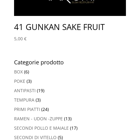
41 GUNKAN SAKE FRUIT
5,00
€
Categorie prodotto
BOX
(6)
POKE
(3)
ANTIPASTI
(19)
TEMPURA
(3)
PRIMI PIATTI
(24)
RAMEN - UDON -ZUPPE
(13)
SECONDI POLLO E MAIALE
(17)
SECONDI DI VITELLO
(5)