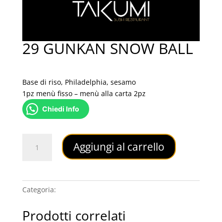
29 GUNKAN SNOW BALL
3,00
€
Base di riso, Philadelphia, sesamo
1pz menù fisso – menù alla carta 2pz
Chiedi Info
29
Aggiungi al carrello
GUNKAN
SNOW
BALL
quantità
Categoria:
GUNKAN
Prodotti correlati