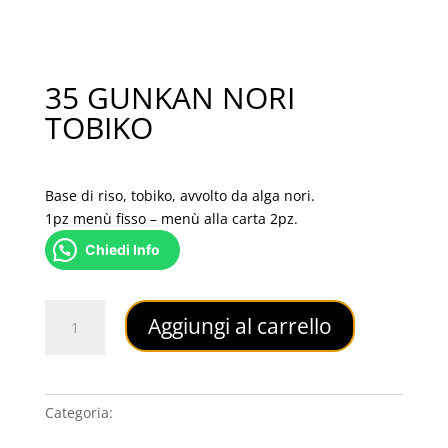
35 GUNKAN NORI
TOBIKO
4,50
€
Base di riso, tobiko, avvolto da alga nori.
1pz menù fisso – menù alla carta 2pz.
Chiedi Info
35
Aggiungi al carrello
GUNKAN
NORI
TOBIKO
quantità
Categoria:
GUNKAN