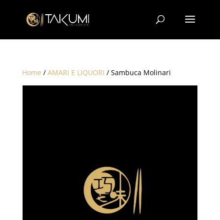
Home
/
AMARI E LIQUORI
/ Sambuca Molinari