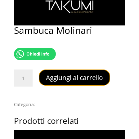
Sambuca Molinari
3,50
€
Chiedi Info
Sambuca
Aggiungi al carrello
Molinari
quantità
Categoria:
AMARI E LIQUORI
Prodotti correlati