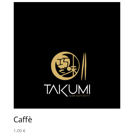
Caffè
1,00
€