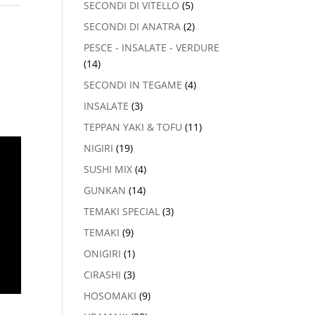
SECONDI DI VITELLO
(5)
SECONDI DI ANATRA
(2)
PESCE - INSALATE - VERDURE
(14)
SECONDI IN TEGAME
(4)
INSALATE
(3)
TEPPAN YAKI & TOFU
(11)
NIGIRI
(19)
SUSHI MIX
(4)
GUNKAN
(14)
TEMAKI SPECIAL
(3)
TEMAKI
(9)
ONIGIRI
(1)
CIRASHI
(3)
HOSOMAKI
(9)