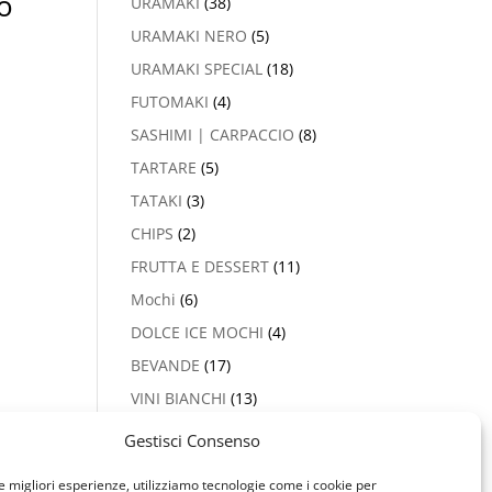
o
URAMAKI
(38)
URAMAKI NERO
(5)
URAMAKI SPECIAL
(18)
FUTOMAKI
(4)
SASHIMI | CARPACCIO
(8)
TARTARE
(5)
TATAKI
(3)
CHIPS
(2)
FRUTTA E DESSERT
(11)
Mochi
(6)
DOLCE ICE MOCHI
(4)
BEVANDE
(17)
VINI BIANCHI
(13)
PROSECCO & CHAMPAGNE
Gestisci Consenso
(2)
le migliori esperienze, utilizziamo tecnologie come i cookie per
VINI ROSSI
(5)