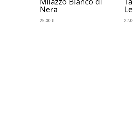
Milazzo Bianco di
Ta
Nera
L
25,00
€
22,