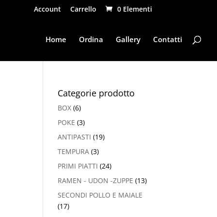
Account
Carrello
0 Elementi
Home
Ordina
Gallery
Contatti
Categorie prodotto
BOX
(6)
POKE
(3)
ANTIPASTI
(19)
TEMPURA
(3)
PRIMI PIATTI
(24)
RAMEN - UDON -ZUPPE
(13)
SECONDI POLLO E MAIALE
(17)