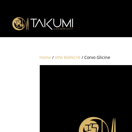
Home
/
VINI BIANCHI
/ Corvo Glicine