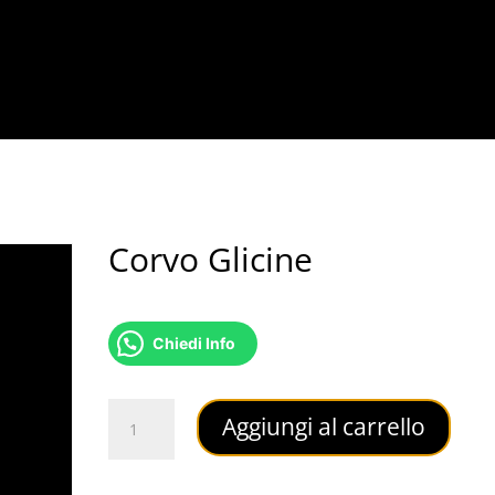
Corvo Glicine
16,00
€
Chiedi Info
Corvo
Aggiungi al carrello
Glicine
quantità