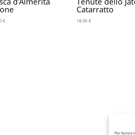
sca d’Almerita
Tenute dello Jat
eone
Catarratto
00
€
18,00
€
Per fornire 