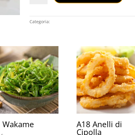
Fritti
quantità
Categoria:
ANTIPASTI
2 Wakame
A18 Anelli di
Cipolla