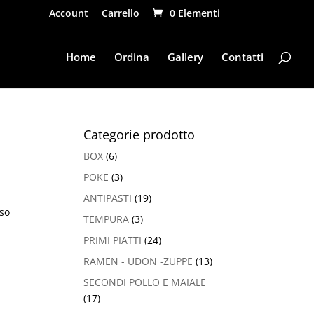
Account
Carrello
0 Elementi
Home
Ordina
Gallery
Contatti
Categorie prodotto
BOX
(6)
POKE
(3)
ANTIPASTI
(19)
uso
TEMPURA
(3)
PRIMI PIATTI
(24)
RAMEN - UDON -ZUPPE
(13)
SECONDI POLLO E MAIALE
(17)