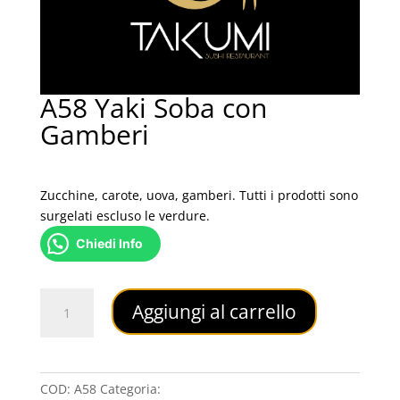
A58 Yaki Soba con
Gamberi
5,50
€
Zucchine, carote, uova, gamberi. Tutti i prodotti sono
surgelati escluso le verdure.
Chiedi Info
A58
Aggiungi al carrello
Yaki
Soba
con
Gamberi
COD:
A58
Categoria:
RAMEN - UDON -ZUPPE