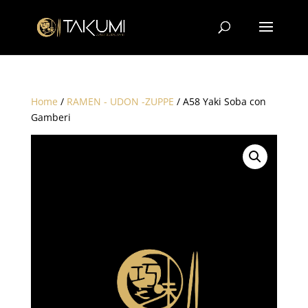
Home
/
RAMEN - UDON -ZUPPE
/ A58 Yaki Soba con
Gamberi