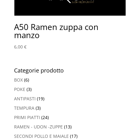
A50 Ramen zuppa con
manzo
6,00
€
Categorie prodotto
BOX
(6)
POKE
(3)
ANTIPASTI
(19)
TEMPURA
(3)
PRIMI PIATTI
(24)
RAMEN - UDON -ZUPPE
(13)
SECONDI POLLO E MAIALE
(17)