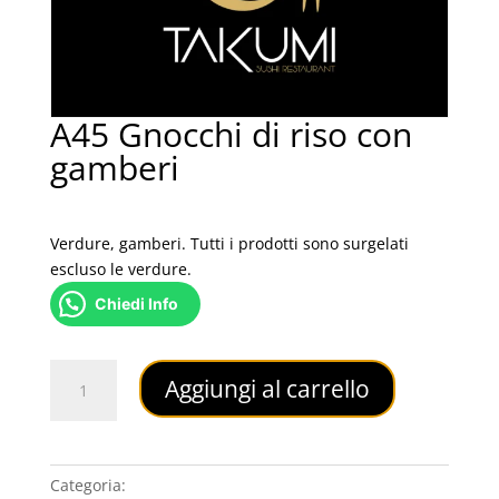
A45 Gnocchi di riso con
gamberi
4,50
€
Verdure, gamberi. Tutti i prodotti sono surgelati
escluso le verdure.
Chiedi Info
A45
Aggiungi al carrello
Gnocchi
di
riso
con
Categoria:
PRIMI PIATTI