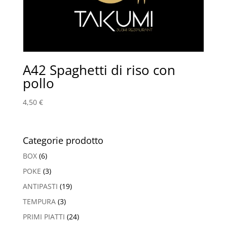
A42 Spaghetti di riso con
pollo
4,50
€
Categorie prodotto
BOX
(6)
POKE
(3)
ANTIPASTI
(19)
TEMPURA
(3)
PRIMI PIATTI
(24)