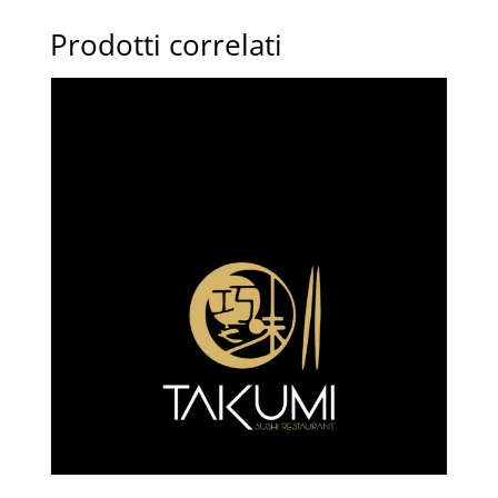
gamberi
quantità
Prodotti correlati