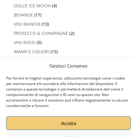
DOLCE ICE MOCHI
(4)
BEVANDE
(17)
VINI BIANCHI
(13)
PROSECCO & CHAMPAGNE
(2)
VINI ROSSI
(5)
AMARI E LIQUORI
(15)
Gestisci Consenso
Per fornire le migliori esperienze, utilizziamo tecnologie come i cookie
Privacy Policy
Termini e Condizioni
per memorizzare e/o accedere alle informazioni del dispositivo. Il
Cookie Policy (UE)
consenso a queste tecnologie ci permetterà di elaborare dati come il
comportamento di navigazione o ID unici su questo sito. Non
acconsentire o ritirare il consenso può influire negativamente su alcune
caratteristiche e funzioni.
TAKUMI SUSHI
- P.IVA - Creato da
AroundAffair ADV
by APSC Group
Accetta
Nega