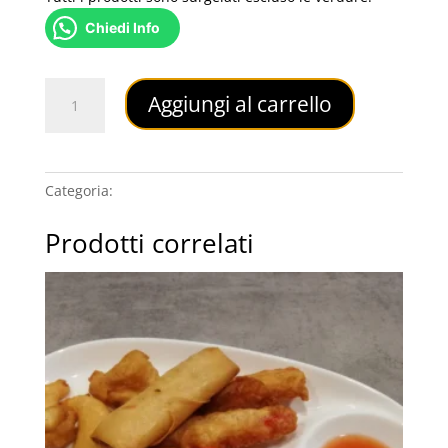
Chiedi Info
A4
Aggiungi al carrello
Ravioli
al
Vapore
quantità
Categoria:
ANTIPASTI
Prodotti correlati