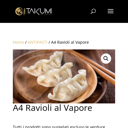
Home
/
ANTIPASTI
/ A4 Ravioli al Vapore
A4 Ravioli al Vapore
4,00
€
Tutti i prodotti sono surgelati escluso le verdure.