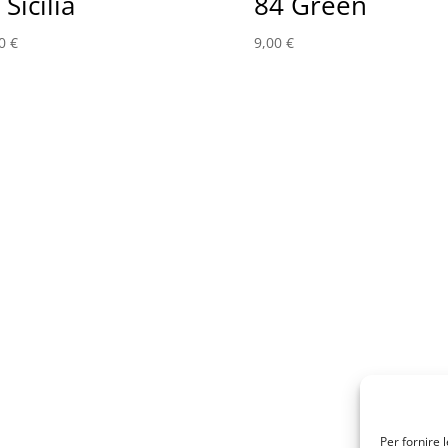
 Sicilia
84 Green
00
€
9,00
€
Per fornire 