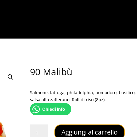
90 Malibù
12,00
€
Salmone, lattuga, philadelphia, pomodoro, basilico,
salsa allo zafferano. Roll di riso (8pz).
Chiedi Info
90
Aggiungi al carrello
Malibù