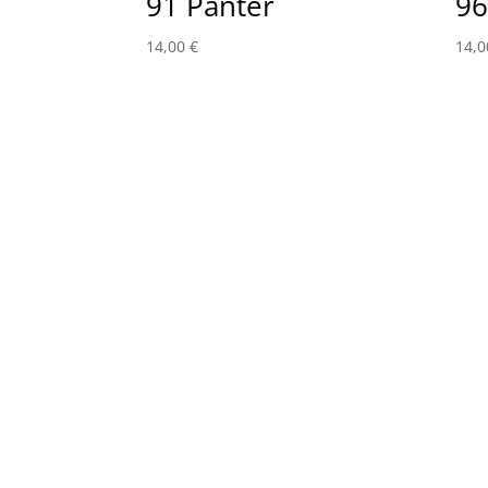
91 Panter
96
14,00
€
14,