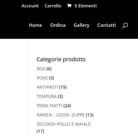
Account
Carrello
0 Elementi
Home
Ordina
Gallery
Contatti
Categorie prodotto
BOX
(6)
POKE
(3)
ANTIPASTI
(19)
TEMPURA
(3)
PRIMI PIATTI
(24)
RAMEN - UDON -ZUPPE
(13)
SECONDI POLLO E MAIALE
(17)