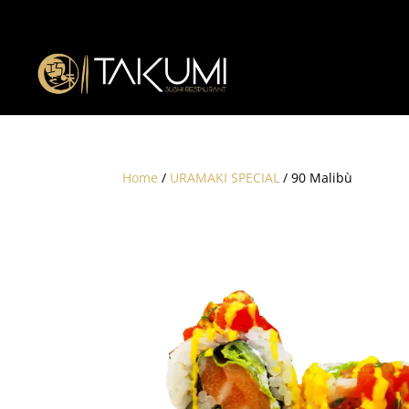
Home
/
URAMAKI SPECIAL
/ 90 Malibù