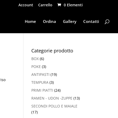
Account
Carrello
0 Elementi
Home
Ordina
Gallery
Contatti
Categorie prodotto
BOX
(6)
POKE
(3)
ANTIPASTI
(19)
riso
TEMPURA
(3)
PRIMI PIATTI
(24)
RAMEN - UDON -ZUPPE
(13)
SECONDI POLLO E MAIALE
(17)