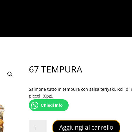
67 TEMPURA
5,00
€
Salmone tutto in tempura con salsa teriyaki. Roll di 
piccoli (6pz).
Chiedi Info
67
Aggiungi al carrello
TEMPURA