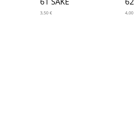
61 SAKE
62
3,50
€
4,0