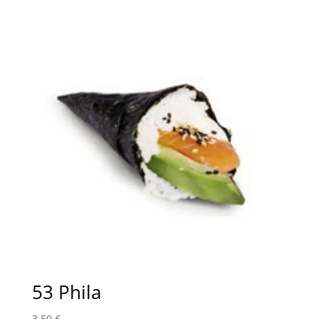
53 Phila
3,50
€