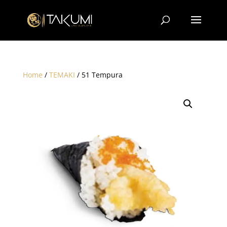
Home
/
TEMAKI
/ 51 Tempura