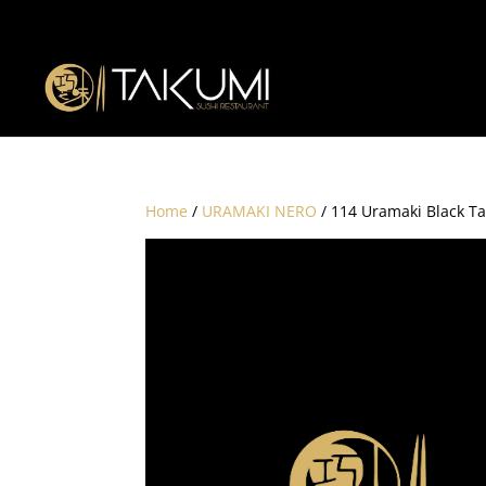
Home
/
URAMAKI NERO
/ 114 Uramaki Black Ta