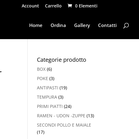
Account
Carrello
0 Elementi
Home
Ordina
Gallery
Contatti
Categorie prodotto
BOX
(6)
r
POKE
(3)
ANTIPASTI
(19)
TEMPURA
(3)
PRIMI PIATTI
(24)
RAMEN - UDON -ZUPPE
(13)
SECONDI POLLO E MAIALE
(17)