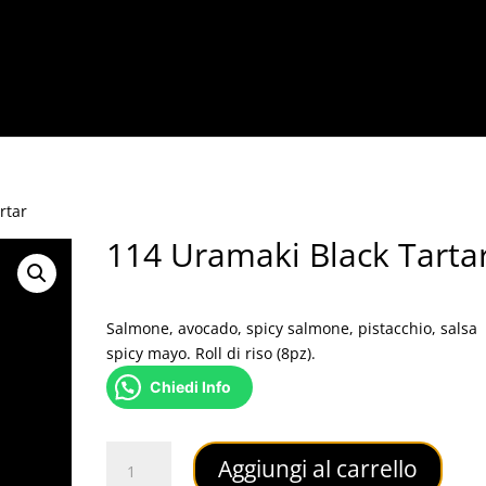
rtar
114 Uramaki Black Tarta
14,00
€
Salmone, avocado, spicy salmone, pistacchio, salsa
spicy mayo. Roll di riso (8pz).
Chiedi Info
114
Aggiungi al carrello
Uramaki