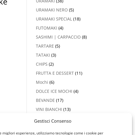
ke
URAMAKI
(38)
URAMAKI NERO
(5)
URAMAKI SPECIAL
(18)
FUTOMAKI
(4)
SASHIMI | CARPACCIO
(8)
TARTARE
(5)
TATAKI
(3)
CHIPS
(2)
FRUTTA E DESSERT
(11)
Mochi
(6)
DOLCE ICE MOCHI
(4)
BEVANDE
(17)
VINI BIANCHI
(13)
PROSECCO & CHAMPAGNE
Gestisci Consenso
(2)
le migliori esperienze, utilizziamo tecnologie come i cookie per
VINI ROSSI
(5)