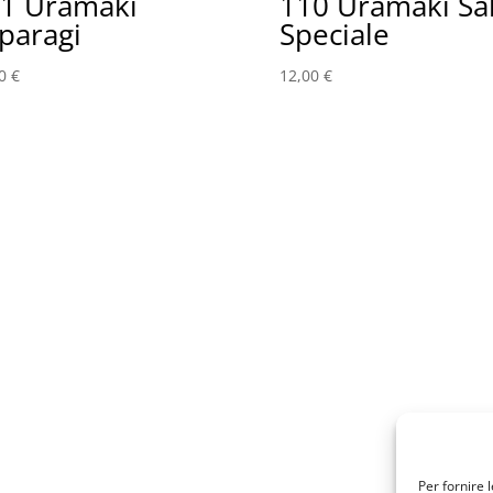
1 Uramaki
110 Uramaki Sa
paragi
Speciale
00
€
12,00
€
Per fornire 