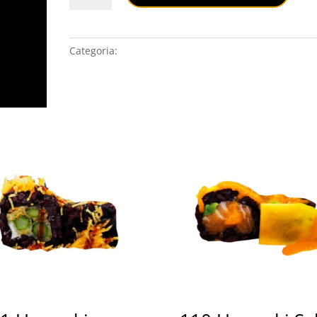
Black
Tartar
quantità
Categoria:
URAMAKI NERO