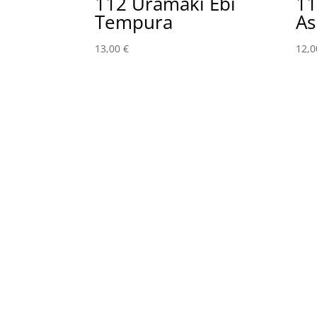
112 Uramaki Ebi
11
Tempura
As
13,00
€
12,