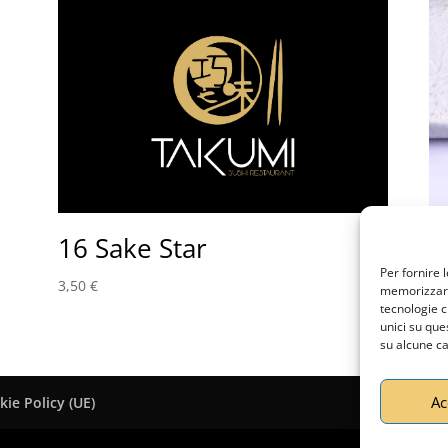
16 Sake Star
1
Per fornire 
3,50
€
4,
memorizzare 
tecnologie c
unici su que
su alcune ca
Ac
kie Policy (UE)