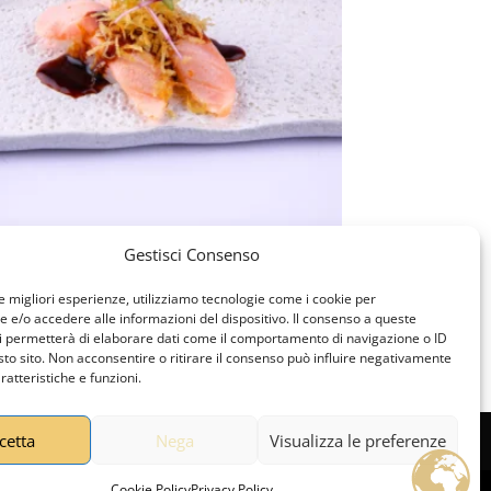
Gestisci Consenso
3 SAKE FLO
le migliori esperienze, utilizziamo tecnologie come i cookie per
00
€
e/o accedere alle informazioni del dispositivo. Il consenso a queste
i permetterà di elaborare dati come il comportamento di navigazione o ID
sto sito. Non acconsentire o ritirare il consenso può influire negativamente
ratteristiche e funzioni.
cetta
Nega
Visualizza le preferenze
Cookie Policy
Privacy Policy