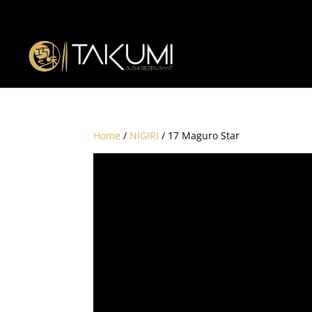
Home
/
NIGIRI
/ 17 Maguro Star