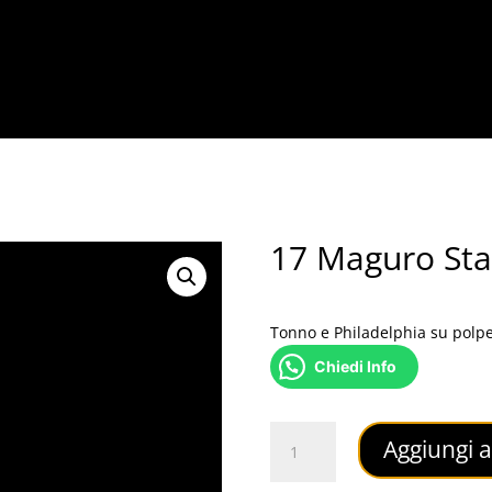
17 Maguro Sta
4,50
€
Tonno e Philadelphia su polpet
Chiedi Info
17
Aggiungi a
Maguro
Star