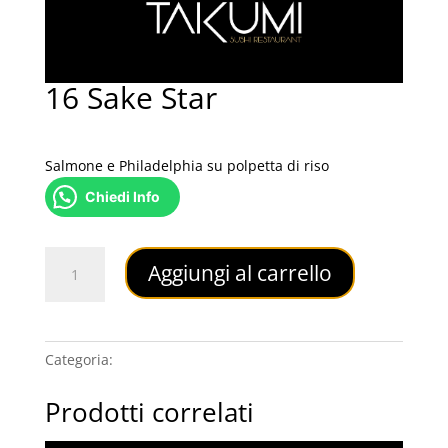
16 Sake Star
3,50
€
Salmone e Philadelphia su polpetta di riso
Chiedi Info
16
Aggiungi al carrello
Sake
Star
quantità
Categoria:
NIGIRI
Prodotti correlati