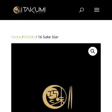
Home
/
NIGIRI
/ 16 Sake Star