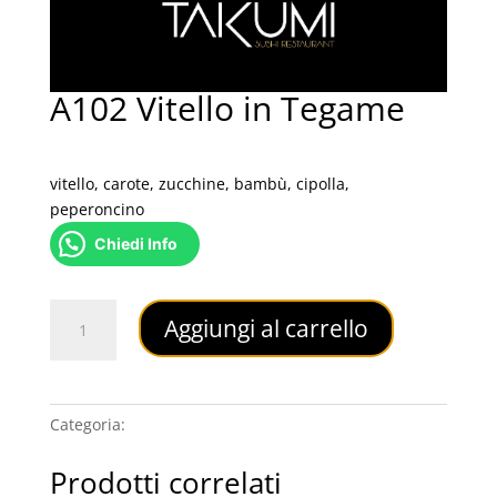
A102 Vitello in Tegame
10,00
€
vitello, carote, zucchine, bambù, cipolla,
peperoncino
Chiedi Info
A102
Aggiungi al carrello
Vitello
in
Tegame
quantità
Categoria:
SECONDI IN TEGAME
Prodotti correlati