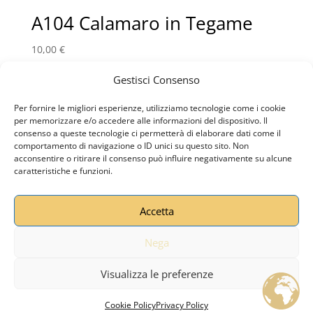
A104 Calamaro in Tegame
10,00
€
Gestisci Consenso
Per fornire le migliori esperienze, utilizziamo tecnologie come i cookie
Privacy Policy
Termini e Condizioni
per memorizzare e/o accedere alle informazioni del dispositivo. Il
Cookie Policy (UE)
consenso a queste tecnologie ci permetterà di elaborare dati come il
comportamento di navigazione o ID unici su questo sito. Non
acconsentire o ritirare il consenso può influire negativamente su alcune
caratteristiche e funzioni.
TAKUMI SUSHI
- P.IVA - Creato da
AroundAffair ADV
by APSC Group
Accetta
Nega
Ordina
Carrello
Account
Chiama
Contatti
Visualizza le preferenze
Cookie Policy
Privacy Policy