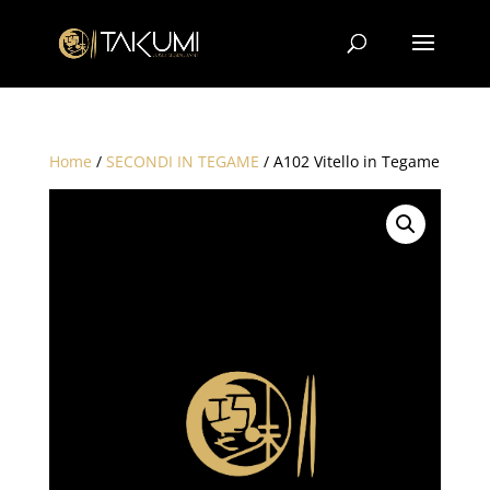
Home
/
SECONDI IN TEGAME
/ A102 Vitello in Tegame