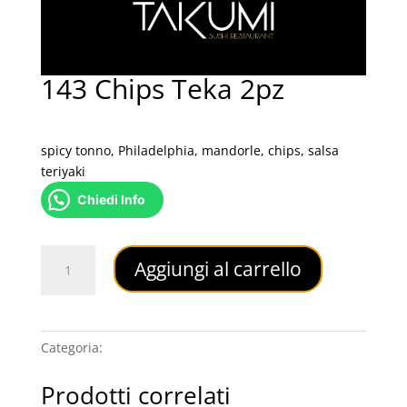
143 Chips Teka 2pz
5,00
€
spicy tonno, Philadelphia, mandorle, chips, salsa
teriyaki
Chiedi Info
143
Aggiungi al carrello
Chips
Teka
2pz
quantità
Categoria:
CHIPS
Prodotti correlati